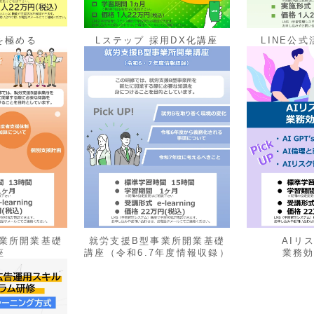
を極める
Lステップ 採用DX化講座
LINE公
業所開業基礎
就労支援B型事業所開業基礎
AIリ
座
講座（令和6.7年度情報収録）
業務