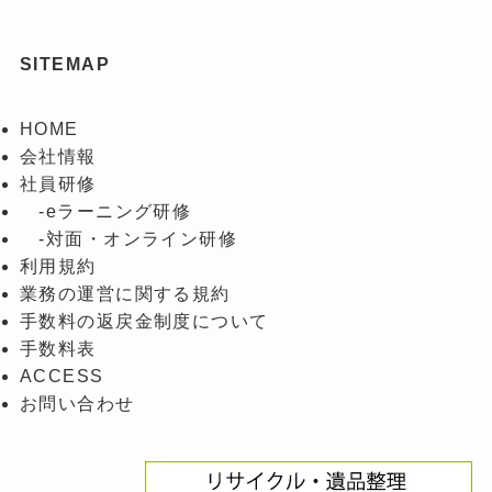
窓口について
ご提供いただいた個人情報の開示等（開
示、訂正、追加又は削除など）を請求する
SITEMAP
場合には、下記窓口までご連絡ください。
個人を特定しない属性情報・行動履歴の取
得及び利用について
HOME
当サイトではブラウザのCookieを利用した
会社情報
サイト閲覧に関するログ集計を行います。
社員研修
ログ集計の停止をご希望の方は、以下のオ
-eラーニング研修
プトアウトをご利用ください。
-対面・オンライン研修
なお、パソコン、スマートフォンおよびブ
利用規約
ラウザを変更された場合や、Cookieを削除
された場合には、再度オプトアウトが必要
業務の運営に関する規約
となりますのでご注意ください。
手数料の返戻金制度について
手数料表
〒582-0016 大阪府柏原市安堂町221番地の3
ACCESS
個人情報に関するお問い合わせ窓口
お問い合わせ
メールアドレス：info@haru-support.co.jp