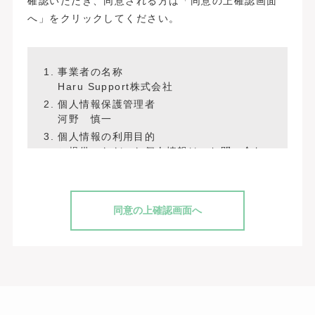
確認いただき、同意される方は「同意の上確認画面
へ」をクリックしてください。
事業者の名称
Haru Support株式会社
個人情報保護管理者
河野 慎一
個人情報の利用目的
ご提供いただいた個人情報は、お問い合わ
せへの回答のために利用します。
個人情報の第三者提供
当社は、法令に基づく場合を除いて、ご本
人様の同意なく個人情報を第三者に提供し
ません。
個人情報の取扱いの委託
ご提供いただいた個人情報は、上記利用目
的の範囲内で外部に委託する場合がありま
す。
保有個人データの開示等および問い合わせ